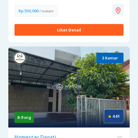
Rp 550,000
/ malam
Lihat Detail
3 Kamar
4.61
8-9 org
Homestay Dagati