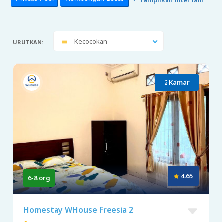
Kecocokan
URUTKAN:
2 Kamar
4.65
6-8 org
Homestay WHouse Freesia 2