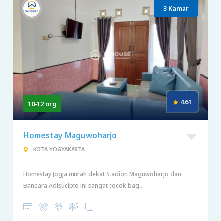
3 Kamar
4.61
10-12 org
Homestay Maguwoharjo
KOTA YOGYAKARTA
Homestay Jogja murah dekat Stadion Maguwoharjo dan
Bandara Adisucipto ini sangat cocok bag...