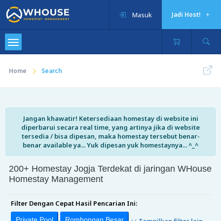
Masuk
Jadi Host!
Home
Search
Jangan khawatir! Ketersediaan homestay di website ini
diperbarui secara real time, yang artinya jika di website
tersedia / bisa dipesan, maka homestay tersebut benar-
benar available ya... Yuk dipesan yuk homestaynya... ^_^
200+ Homestay Jogja Terdekat di jaringan WHouse
Homestay Management
Filter Dengan Cepat Hasil Pencarian Ini:
Private Pool
Rombongan Besar
Tampilkan filter lain