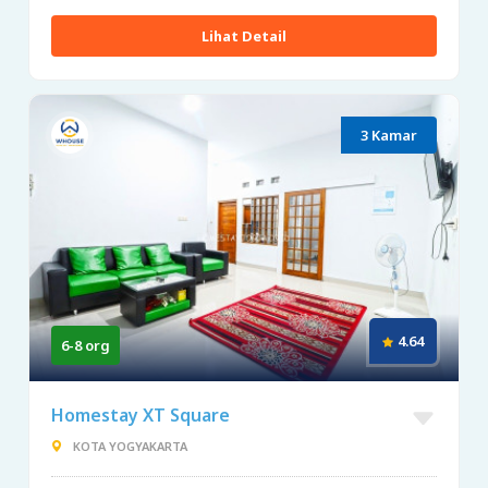
Lihat Detail
3 Kamar
4.64
6-8 org
Homestay XT Square
KOTA YOGYAKARTA