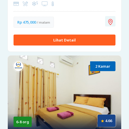
Rp 475,000
/ malam
Lihat Detail
2 Kamar
4.66
6-8 org