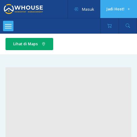
Masuk
Jadi Host!
Lihat di Maps