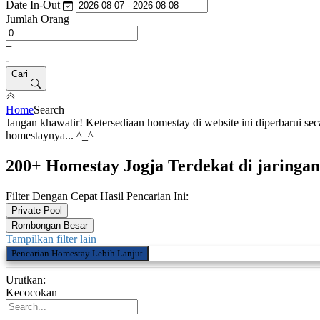
Date In-Out
Jumlah Orang
+
-
Cari
Home
Search
Jangan khawatir! Ketersediaan homestay di website ini diperbarui secar
homestaynya... ^_^
200+ Homestay Jogja Terdekat di jarin
Filter Dengan Cepat Hasil Pencarian Ini:
Private Pool
Rombongan Besar
Tampilkan filter lain
Pencarian Homestay Lebih Lanjut
Urutkan:
Kecocokan