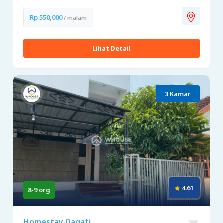
Rp 550,000
/ malam
Lihat Detail
3 Kamar
4.61
8-9 org
Homestay Dagati