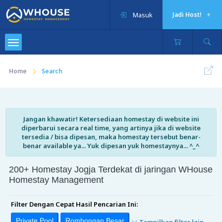
Masuk
Jadi Host!
Home
Search
Jangan khawatir! Ketersediaan homestay di website ini
diperbarui secara real time, yang artinya jika di website
tersedia / bisa dipesan, maka homestay tersebut benar-
benar available ya... Yuk dipesan yuk homestaynya... ^_^
200+ Homestay Jogja Terdekat di jaringan WHouse
Homestay Management
Filter Dengan Cepat Hasil Pencarian Ini:
Private Pool
Rombongan Besar
Tampilkan filter lain