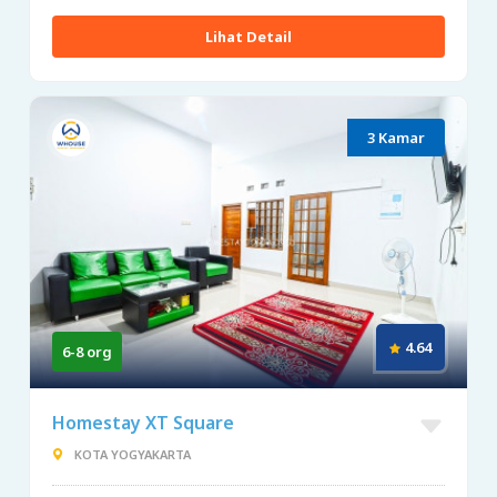
Lihat Detail
3 Kamar
4.64
6-8 org
Homestay XT Square
KOTA YOGYAKARTA