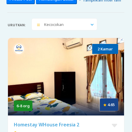
Kecocokan
URUTKAN:
2 Kamar
4.65
6-8 org
Homestay WHouse Freesia 2