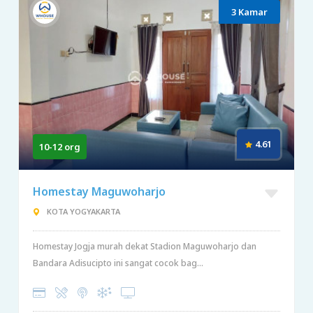
3 Kamar
4.61
10-12 org
Homestay Maguwoharjo
KOTA YOGYAKARTA
Homestay Jogja murah dekat Stadion Maguwoharjo dan
Bandara Adisucipto ini sangat cocok bag...