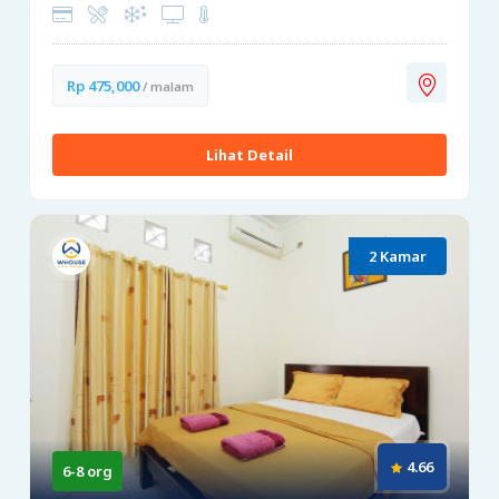
Rp 475,000
/ malam
Lihat Detail
2 Kamar
4.66
6-8 org