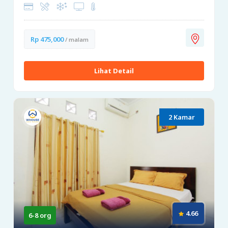
Rp 475,000
/ malam
Lihat Detail
2 Kamar
4.66
6-8 org