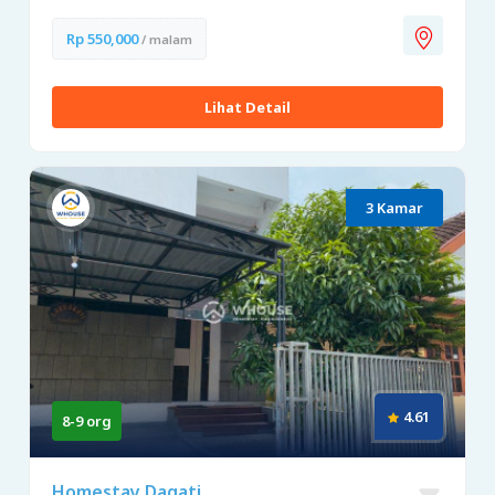
Rp 550,000
/ malam
Lihat Detail
3 Kamar
4.61
8-9 org
Homestay Dagati