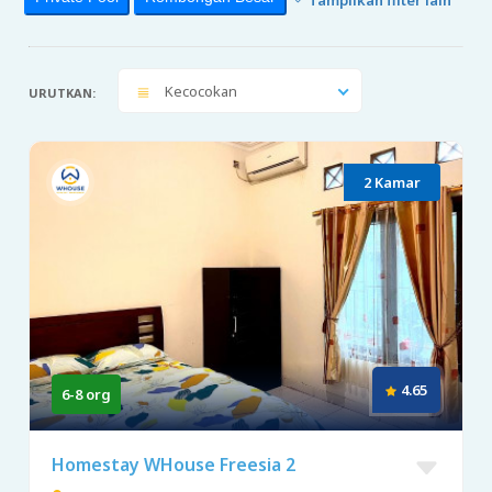
Kecocokan
URUTKAN:
2 Kamar
4.65
6-8 org
Homestay WHouse Freesia 2