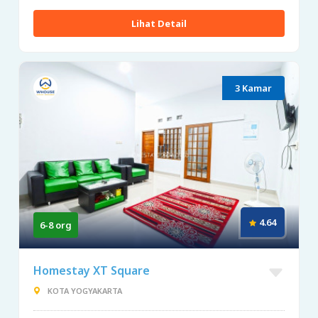
Lihat Detail
3 Kamar
4.64
6-8 org
Homestay XT Square
KOTA YOGYAKARTA