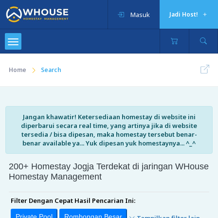
Masuk
Jadi Host!
Home
Search
Jangan khawatir! Ketersediaan homestay di website ini
diperbarui secara real time, yang artinya jika di website
tersedia / bisa dipesan, maka homestay tersebut benar-
benar available ya... Yuk dipesan yuk homestaynya... ^_^
200+ Homestay Jogja Terdekat di jaringan WHouse
Homestay Management
Filter Dengan Cepat Hasil Pencarian Ini:
Private Pool
Rombongan Besar
Tampilkan filter lain