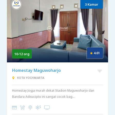
3 Kamar
4.61
10-12 org
Homestay Maguwoharjo
KOTA YOGYAKARTA
Homestay Jogja murah dekat Stadion Maguwoharjo dan
Bandara Adisucipto ini sangat cocok bag...