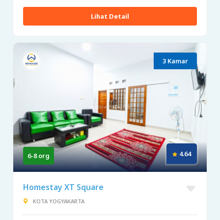
Lihat Detail
3 Kamar
4.64
6-8 org
Homestay XT Square
KOTA YOGYAKARTA