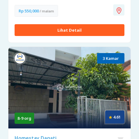
Rp 550,000
/ malam
Lihat Detail
3 Kamar
4.61
8-9 org
Homestay Dagati