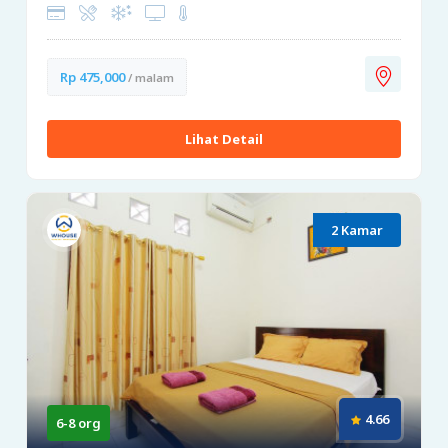
Rp 475,000
/ malam
Lihat Detail
2 Kamar
4.66
6-8 org