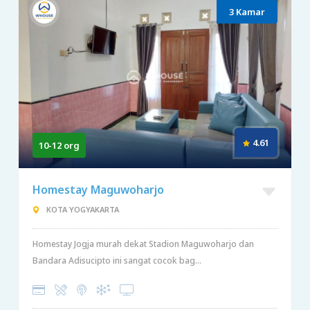
3 Kamar
4.61
10-12 org
Homestay Maguwoharjo
KOTA YOGYAKARTA
Homestay Jogja murah dekat Stadion Maguwoharjo dan
Bandara Adisucipto ini sangat cocok bag...