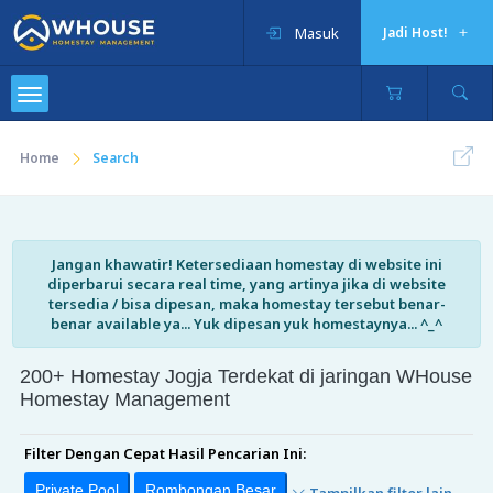
Masuk
Jadi Host!
Home
Search
Jangan khawatir! Ketersediaan homestay di website ini
diperbarui secara real time, yang artinya jika di website
tersedia / bisa dipesan, maka homestay tersebut benar-
benar available ya... Yuk dipesan yuk homestaynya... ^_^
200+ Homestay Jogja Terdekat di jaringan WHouse
Homestay Management
Filter Dengan Cepat Hasil Pencarian Ini:
Private Pool
Rombongan Besar
Tampilkan filter lain