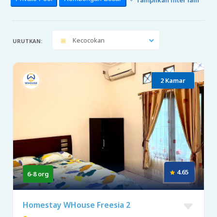
Kecocokan
URUTKAN:
2 Kamar
4.65
6-8 org
Homestay WHouse Freesia 2