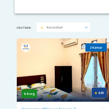
Kecocokan
URUTKAN:
2 Kamar
4.65
6-8 org