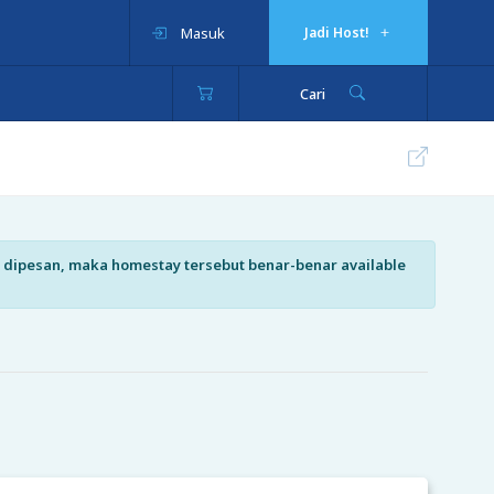
Masuk
Jadi Host!
Cari
isa dipesan, maka homestay tersebut benar-benar available