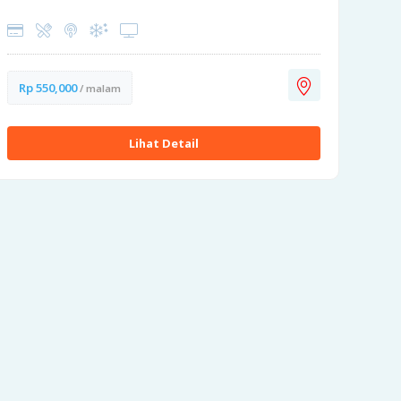
Rp 550,000
/ malam
Lihat Detail