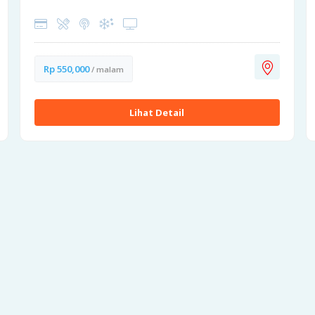
Rp 550,000
/ malam
Lihat Detail