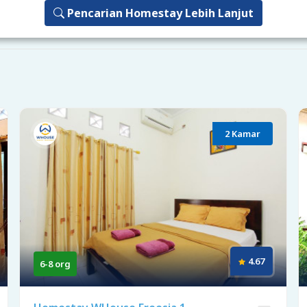
Pencarian Homestay Lebih Lanjut
2 Kamar
4.67
6-8 org