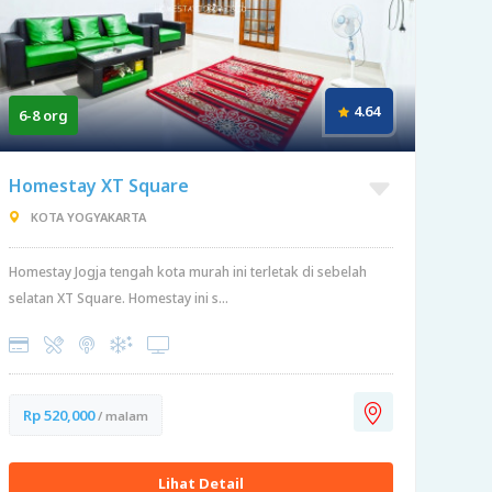
4.64
6-8 org
Homestay XT Square
KOTA YOGYAKARTA
Homestay Jogja tengah kota murah ini terletak di sebelah
selatan XT Square. Homestay ini s...
Rp 520,000
/ malam
Lihat Detail