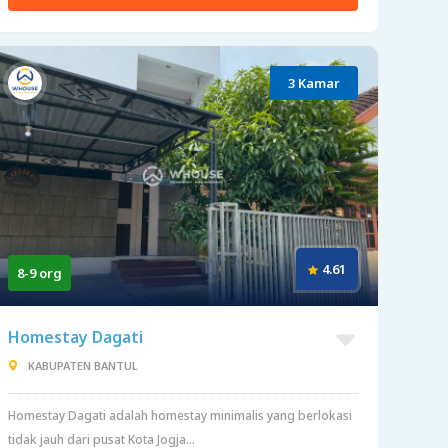
3 Kamar
4.61
8-9 org
Homestay Dagati
KABUPATEN BANTUL
Homestay Dagati adalah homestay minimalis yang berlokasi
tidak jauh dari pusat Kota Jogja...