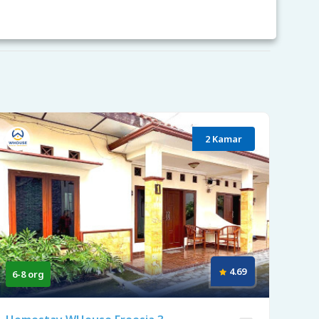
2 Kamar
4.69
6-8 org