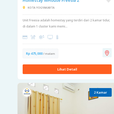
Homestay WHouse Freesia 2
KOTA YOGYAKARTA
Unit Freesia adalah homestay yang terdiri dari 2 kamar tidur,
di dalam 1 cluster kami memi...
Rp 475,000
/ malam
Lihat Detail
2 Kamar