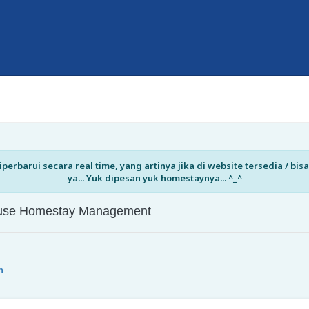
perbarui secara real time, yang artinya jika di website tersedia / b
ya... Yuk dipesan yuk homestaynya... ^_^
House Homestay Management
n