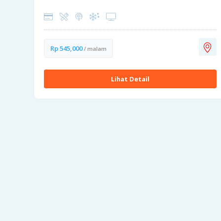
Rp 545,000
/ malam
Lihat Detail