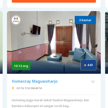
3 Kamar
4.61
10-12 org
Homestay Maguwoharjo
KOTA YOGYAKARTA
Homestay Jogja murah dekat Stadion Maguwoharjo dan
Bandara Adisucipto ini sangat cocok bag...