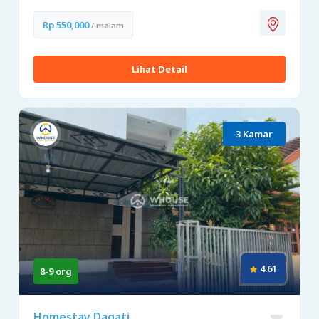
Rp 550,000
/ malam
Lihat Detail
3 Kamar
4.61
8-9 org
Homestay Dagati