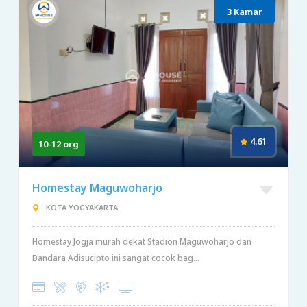
3 Kamar
4.61
10-12 org
Homestay Maguwoharjo
KOTA YOGYAKARTA
Homestay Jogja murah dekat Stadion Maguwoharjo dan
Bandara Adisucipto ini sangat cocok bag...