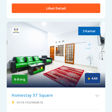
Lihat Detail
3 Kamar
4.64
6-8 org
Homestay XT Square
KOTA YOGYAKARTA