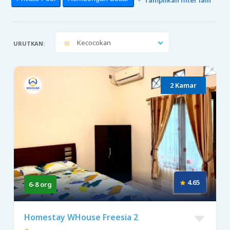
Kecocokan
URUTKAN:
2 Kamar
4.65
6-8 org
Homestay WHouse Freesia 2