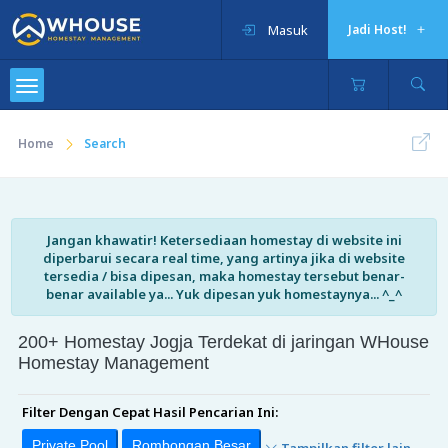
Masuk
Jadi Host!
Home
Search
Jangan khawatir! Ketersediaan homestay di website ini
diperbarui secara real time, yang artinya jika di website
tersedia / bisa dipesan, maka homestay tersebut benar-
benar available ya... Yuk dipesan yuk homestaynya... ^_^
200+ Homestay Jogja Terdekat di jaringan WHouse
Homestay Management
Filter Dengan Cepat Hasil Pencarian Ini:
Private Pool
Rombongan Besar
Tampilkan filter lain