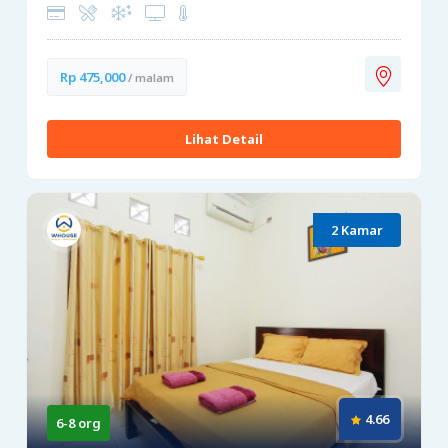
Rp 475,000
/ malam
Lihat Detail
2 Kamar
4.66
6-8 org