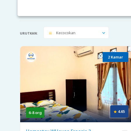
Kecocokan
URUTKAN:
2 Kamar
4.65
6-8 org