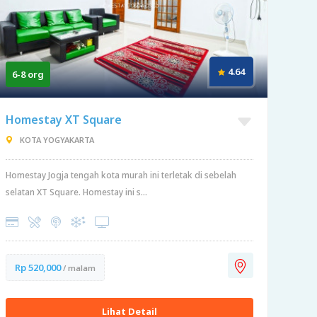
4.64
6-8 org
Homestay XT Square
KOTA YOGYAKARTA
Homestay Jogja tengah kota murah ini terletak di sebelah
selatan XT Square. Homestay ini s...
Rp 520,000
/ malam
Lihat Detail