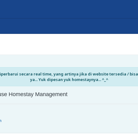
perbarui secara real time, yang artinya jika di website tersedia / b
ya... Yuk dipesan yuk homestaynya... ^_^
House Homestay Management
n