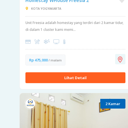
Homestay WHouse Freesia 2
KOTA YOGYAKARTA
Unit Freesia adalah homestay yang terdiri dari 2 kamar tidur,
di dalam 1 cluster kami memi...
Rp 475,000
/ malam
Lihat Detail
2 Kamar