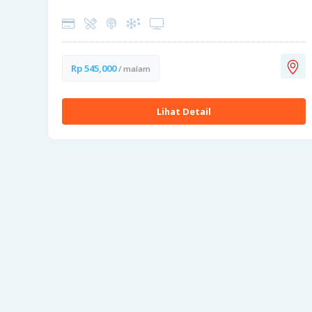
Rp 545,000
/ malam
Lihat Detail