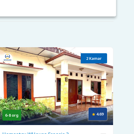
2 Kamar
4.69
6-8 org