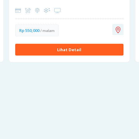
Rp 550,000
/ malam
Lihat Detail