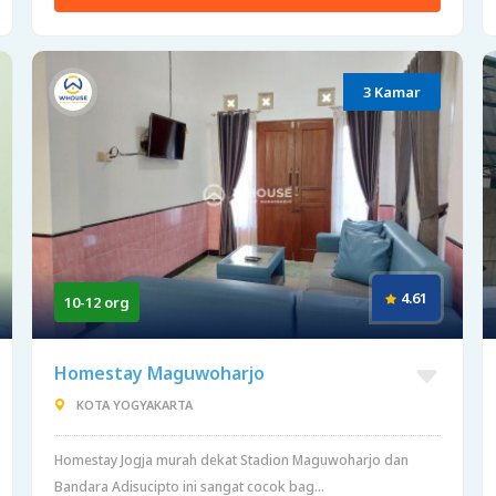
3 Kamar
4.61
10-12 org
Homestay Maguwoharjo
KOTA YOGYAKARTA
Homestay Jogja murah dekat Stadion Maguwoharjo dan
Bandara Adisucipto ini sangat cocok bag...