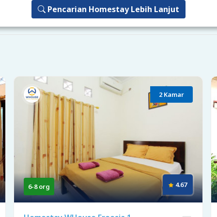
Pencarian Homestay Lebih Lanjut
2 Kamar
4.67
6-8 org