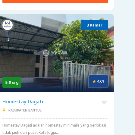
3 Kamar
4.61
8-9 org
Homestay Dagati
KABUPATEN BANTUL
Homestay Dagati adalah homestay minimalis yang berlokasi
tidak jauh dari pusat Kota Jogja...