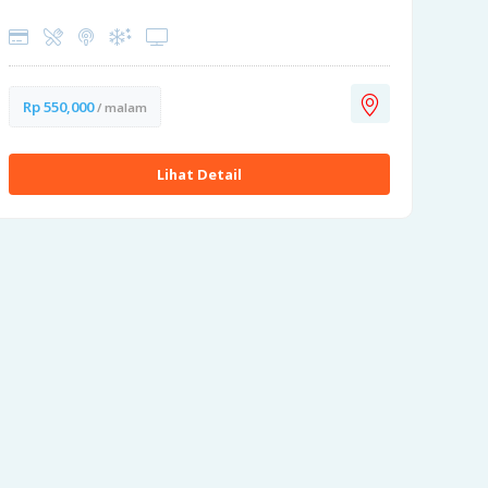
Rp 550,000
/ malam
Lihat Detail