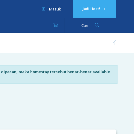
Masuk
Jadi Host!
Cari
isa dipesan, maka homestay tersebut benar-benar available