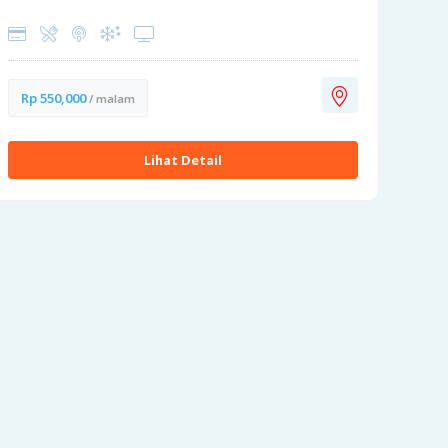
Rp 550,000
/ malam
Lihat Detail