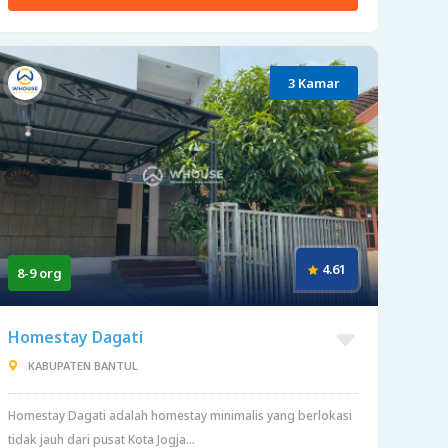
3 Kamar
4.61
8-9 org
Homestay Dagati
KABUPATEN BANTUL
Homestay Dagati adalah homestay minimalis yang berlokasi
tidak jauh dari pusat Kota Jogja...