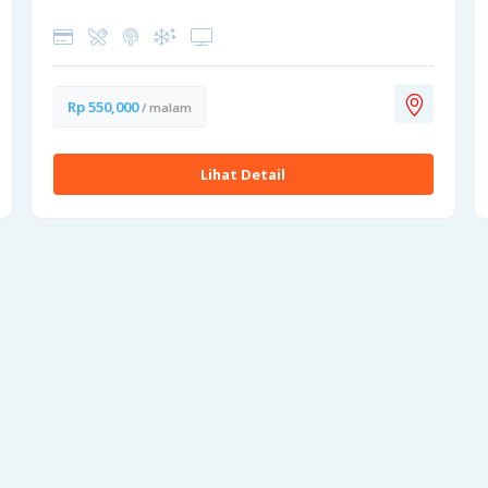
Rp 550,000
/ malam
Lihat Detail