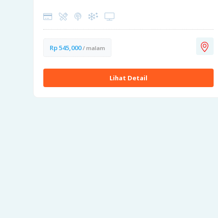
Rp 545,000
/ malam
Lihat Detail