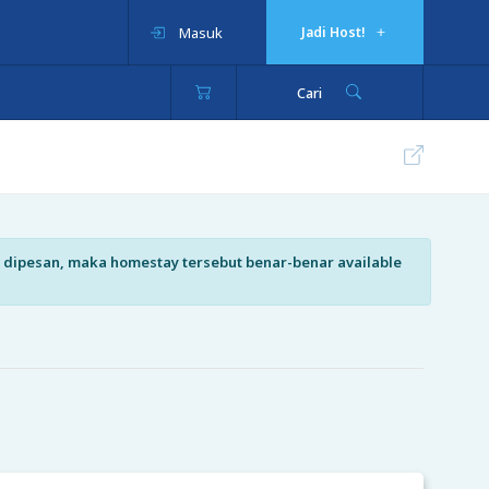
Masuk
Jadi Host!
Cari
isa dipesan, maka homestay tersebut benar-benar available