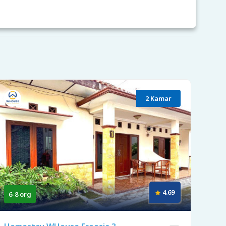
2 Kamar
4.69
6-8 org