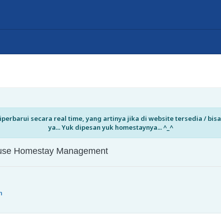
perbarui secara real time, yang artinya jika di website tersedia / b
ya... Yuk dipesan yuk homestaynya... ^_^
House Homestay Management
n