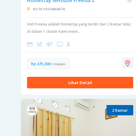
Homestay WHouse Freesia 2
KOTA YOGYAKARTA
Unit Freesia adalah homestay yang terdiri dari 2 kamar tidur,
di dalam 1 cluster kami memi...
Rp 475,000
/ malam
Lihat Detail
2 Kamar