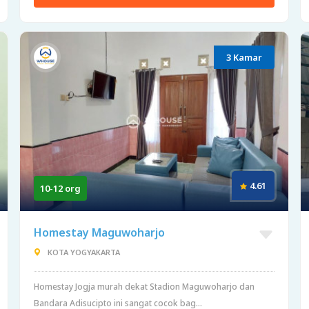
3 Kamar
4.61
10-12 org
Homestay Maguwoharjo
KOTA YOGYAKARTA
Homestay Jogja murah dekat Stadion Maguwoharjo dan
Bandara Adisucipto ini sangat cocok bag...