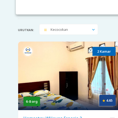
Kecocokan
URUTKAN:
2 Kamar
4.65
6-8 org