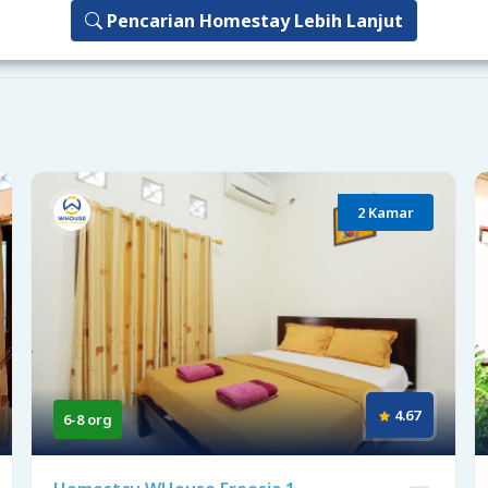
Pencarian Homestay Lebih Lanjut
2 Kamar
4.67
6-8 org