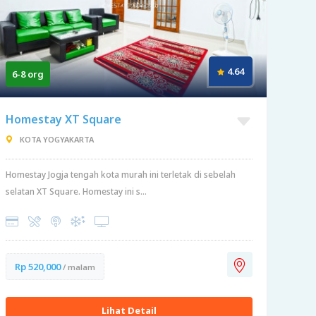
4.64
6-8 org
Homestay XT Square
KOTA YOGYAKARTA
Homestay Jogja tengah kota murah ini terletak di sebelah
selatan XT Square. Homestay ini s...
Rp 520,000
/ malam
Lihat Detail