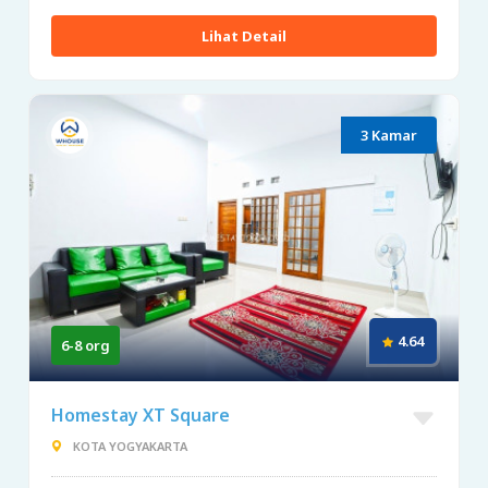
Lihat Detail
3 Kamar
4.64
6-8 org
Homestay XT Square
KOTA YOGYAKARTA