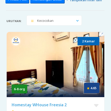
Kecocokan
URUTKAN:
2 Kamar
4.65
6-8 org
Homestay WHouse Freesia 2