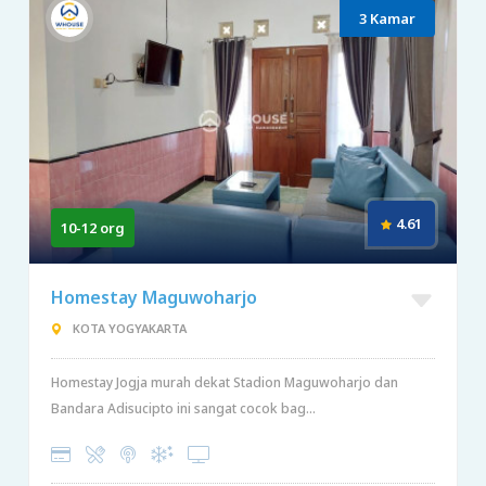
3 Kamar
4.61
10-12 org
Homestay Maguwoharjo
KOTA YOGYAKARTA
Homestay Jogja murah dekat Stadion Maguwoharjo dan
Bandara Adisucipto ini sangat cocok bag...