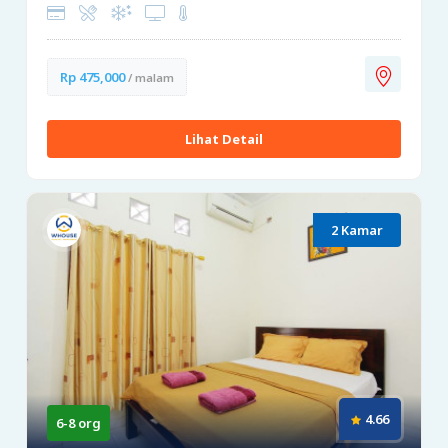
Rp 475,000
/ malam
Lihat Detail
2 Kamar
4.66
6-8 org