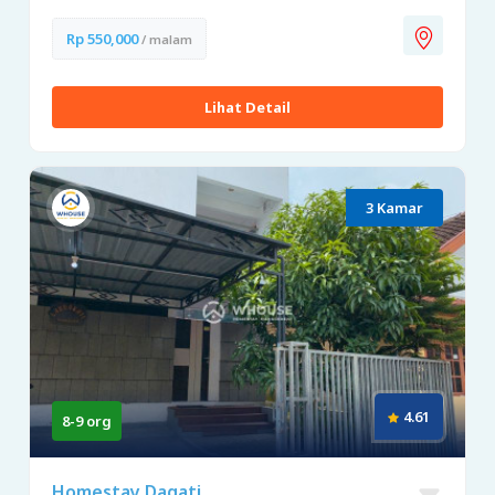
Rp 550,000
/ malam
Lihat Detail
3 Kamar
4.61
8-9 org
Homestay Dagati