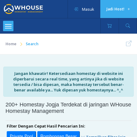
Masuk
Jadi Host!
Home
Search
Jangan khawatir! Ketersediaan homestay di website ini
diperbarui secara real time, yang artinya jika di website
tersedia / bisa dipesan, maka homestay tersebut benar-
benar available ya... Yuk dipesan yuk homestaynya... ^_^
200+ Homestay Jogja Terdekat di jaringan WHouse
Homestay Management
Filter Dengan Cepat Hasil Pencarian Ini:
Private Pool
Rombongan Besar
Tampilkan filter lain