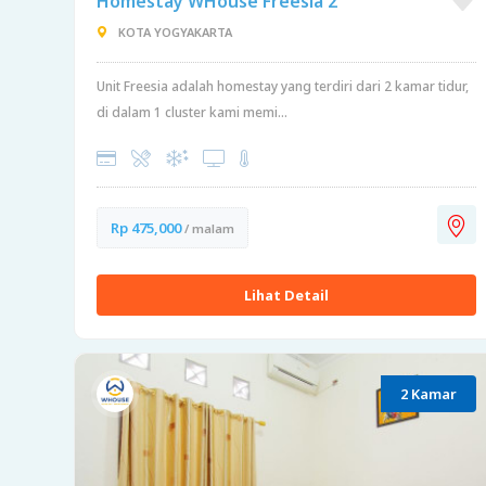
Homestay WHouse Freesia 2
KOTA YOGYAKARTA
Unit Freesia adalah homestay yang terdiri dari 2 kamar tidur,
di dalam 1 cluster kami memi...
Rp 475,000
/ malam
Lihat Detail
2 Kamar