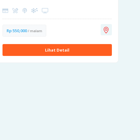
Rp 550,000
/ malam
Lihat Detail