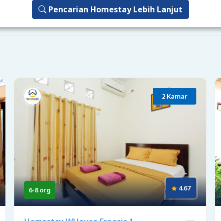
Pencarian Homestay Lebih Lanjut
2 Kamar
4.67
6-8 org