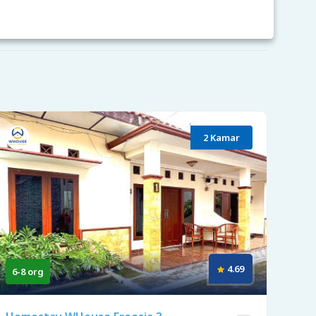
2 Kamar
4.69
6-8 org