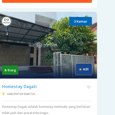
3 Kamar
4.61
8-9 org
Homestay Dagati
KABUPATEN BANTUL
Homestay Dagati adalah homestay minimalis yang berlokasi
tidak jauh dari pusat Kota Jogja...