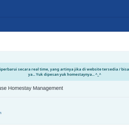
perbarui secara real time, yang artinya jika di website tersedia / b
ya... Yuk dipesan yuk homestaynya... ^_^
House Homestay Management
n