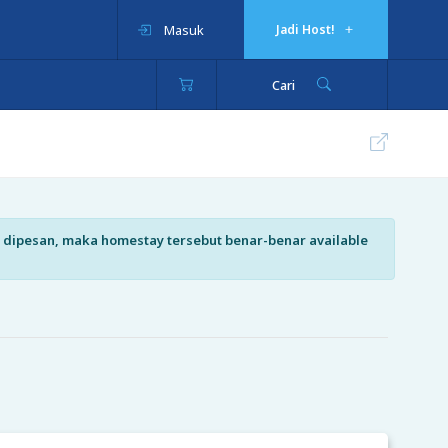
Masuk
Jadi Host!
Cari
isa dipesan, maka homestay tersebut benar-benar available