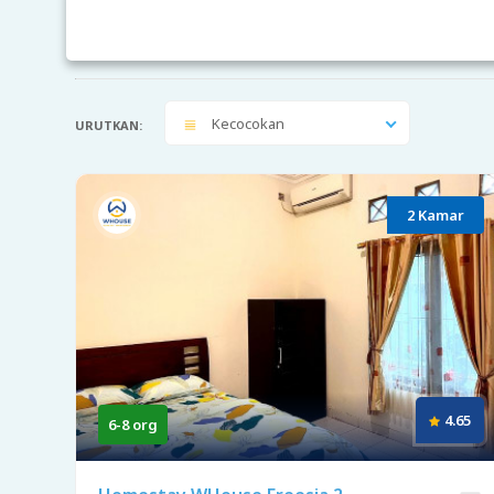
Kecocokan
URUTKAN:
2 Kamar
4.65
6-8 org