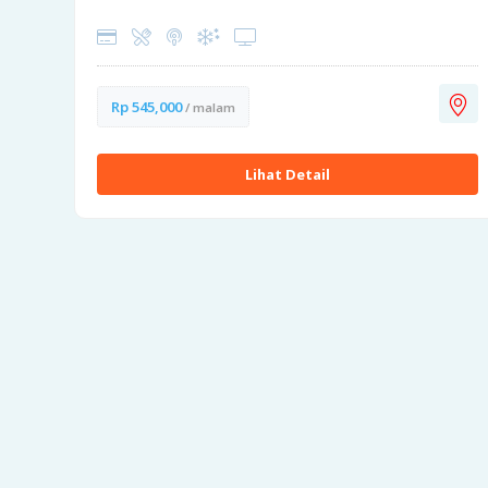
Rp 545,000
/ malam
Lihat Detail