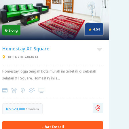
4.64
6-8 org
Homestay XT Square
KOTA YOGYAKARTA
Homestay Jogja tengah kota murah ini terletak di sebelah
selatan XT Square. Homestay ini s...
Rp 520,000
/ malam
Lihat Detail