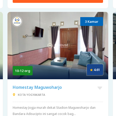
3 Kamar
4.61
10-12 org
Homestay Maguwoharjo
KOTA YOGYAKARTA
Homestay Jogja murah dekat Stadion Maguwoharjo dan
Bandara Adisucipto ini sangat cocok bag...