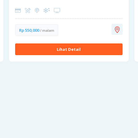
Rp 550,000
/ malam
Lihat Detail