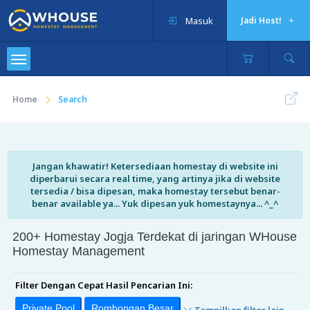
Masuk
Jadi Host!
Home
Search
Jangan khawatir! Ketersediaan homestay di website ini
diperbarui secara real time, yang artinya jika di website
tersedia / bisa dipesan, maka homestay tersebut benar-
benar available ya... Yuk dipesan yuk homestaynya... ^_^
200+ Homestay Jogja Terdekat di jaringan WHouse
Homestay Management
Filter Dengan Cepat Hasil Pencarian Ini:
Private Pool
Rombongan Besar
Tampilkan filter lain