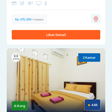
Rp 475,000
/ malam
Lihat Detail
2 Kamar
4.66
6-8 org