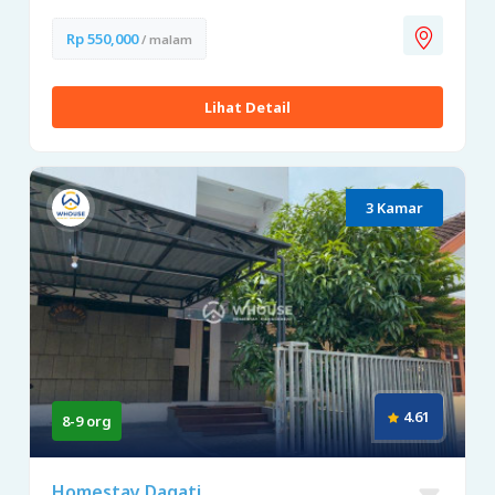
Rp 550,000
/ malam
Lihat Detail
3 Kamar
4.61
8-9 org
Homestay Dagati