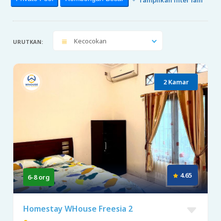
Kecocokan
URUTKAN:
2 Kamar
4.65
6-8 org
Homestay WHouse Freesia 2