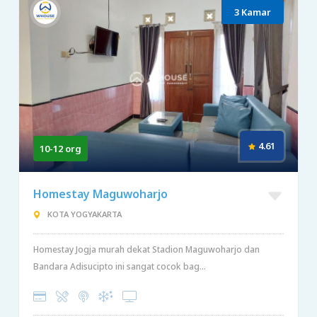
3 Kamar
4.61
10-12 org
Homestay Maguwoharjo
KOTA YOGYAKARTA
Homestay Jogja murah dekat Stadion Maguwoharjo dan
Bandara Adisucipto ini sangat cocok bag...