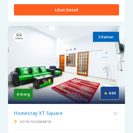
Lihat Detail
3 Kamar
4.64
6-8 org
Homestay XT Square
KOTA YOGYAKARTA