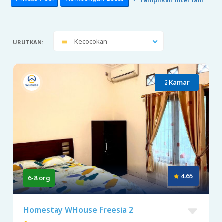
Kecocokan
URUTKAN:
2 Kamar
4.65
6-8 org
Homestay WHouse Freesia 2