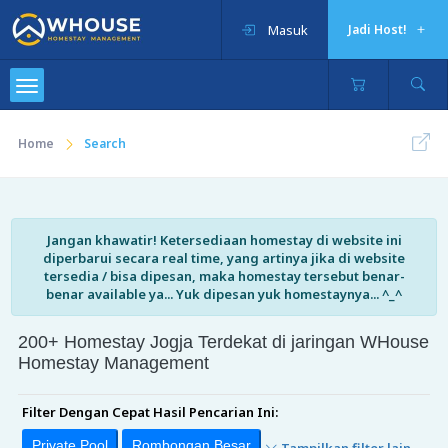
Masuk
Jadi Host!
Home
Search
Jangan khawatir! Ketersediaan homestay di website ini
diperbarui secara real time, yang artinya jika di website
tersedia / bisa dipesan, maka homestay tersebut benar-
benar available ya... Yuk dipesan yuk homestaynya... ^_^
200+ Homestay Jogja Terdekat di jaringan WHouse
Homestay Management
Filter Dengan Cepat Hasil Pencarian Ini:
Private Pool
Rombongan Besar
Tampilkan filter lain