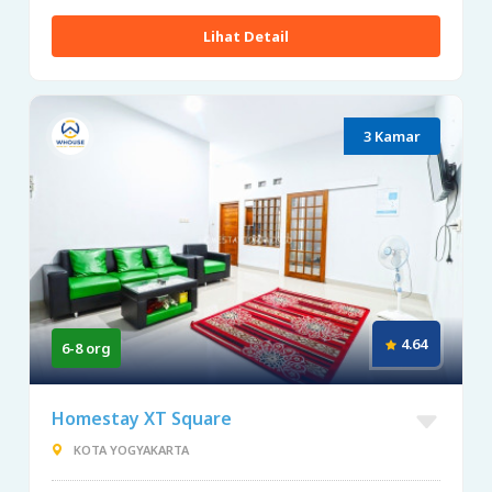
Lihat Detail
3 Kamar
4.64
6-8 org
Homestay XT Square
KOTA YOGYAKARTA