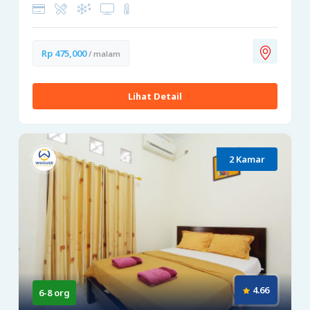
Rp 475,000
/ malam
Lihat Detail
2 Kamar
4.66
6-8 org