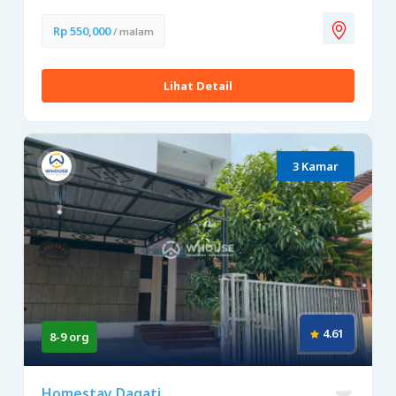
Rp 550,000
/ malam
Lihat Detail
3 Kamar
4.61
8-9 org
Homestay Dagati