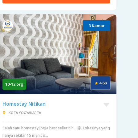
3 Kamar
4.68
10-12 org
Homestay Nitikan
KOTA YOGYAKARTA
Salah satu homestay jogja best seller nih... 🤩. Lokasinya yang
hanya sekitar 15 menit d...