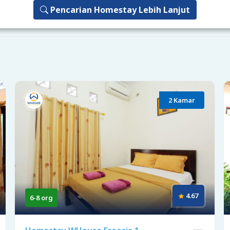
Pencarian Homestay Lebih Lanjut
2 Kamar
4.67
6-8 org