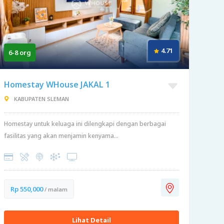
4.71
6-8 org
Homestay WHouse JAKAL 1
KABUPATEN SLEMAN
Homestay untuk keluaga ini dilengkapi dengan berbagai
fasilitas yang akan menjamin kenyama...
Rp 550,000
/ malam
Lihat Detail