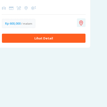
Rp 600,000
/ malam
Lihat Detail