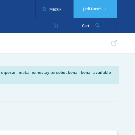
Masuk
Jadi Host!
Cari
isa dipesan, maka homestay tersebut benar-benar available