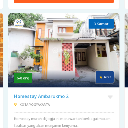
3 Kamar
4.69
6-8 org
Homestay Ambarukmo 2
KOTA YOGYAKARTA
Homestay murah di Jogja ini menawarkan berbagai macam
fasilitas yang akan menjamin kenyama...