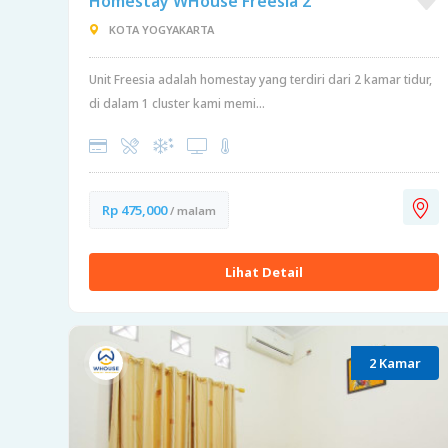
Homestay WHouse Freesia 2
KOTA YOGYAKARTA
Unit Freesia adalah homestay yang terdiri dari 2 kamar tidur,
di dalam 1 cluster kami memi...
Rp 475,000
/ malam
Lihat Detail
2 Kamar