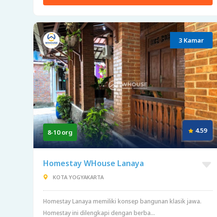
3 Kamar
4.59
8-10 org
Homestay WHouse Lanaya
KOTA YOGYAKARTA
Homestay Lanaya memiliki konsep bangunan klasik jawa.
Homestay ini dilengkapi dengan berba...