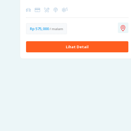
Rp 575,000
/ malam
Lihat Detail