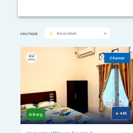
Kecocokan
URUTKAN:
2 Kamar
4.65
6-8 org