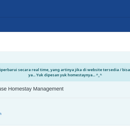
perbarui secara real time, yang artinya jika di website tersedia / b
ya... Yuk dipesan yuk homestaynya... ^_^
House Homestay Management
n