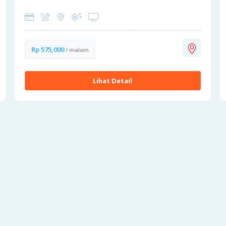
Rp 575,000
/ malam
Lihat Detail