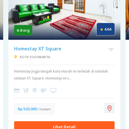
4.64
6-8 org
Homestay XT Square
KOTA YOGYAKARTA
Homestay Jogja tengah kota murah ini terletak di sebelah
selatan XT Square. Homestay ini s...
Rp 520,000
/ malam
Lihat Detail