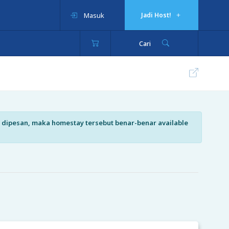
Masuk
Jadi Host!
Cari
isa dipesan, maka homestay tersebut benar-benar available