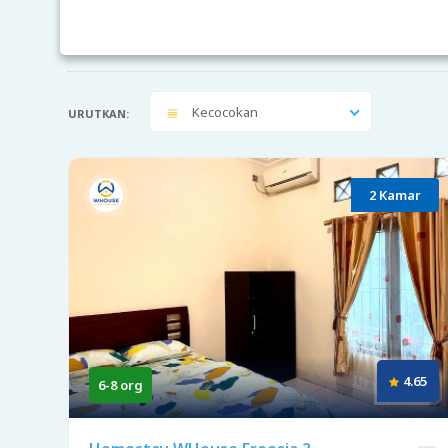
Kecocokan
URUTKAN:
2 Kamar
4.65
6-8 org