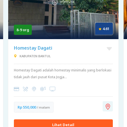
4.61
8-9 org
Homestay Dagati
KABUPATEN BANTUL
Homestay Dagati adalah homestay minimalis yang berlokasi
tidak jauh dari pusat Kota Jogja...
Rp 550,000
/ malam
Lihat Detail