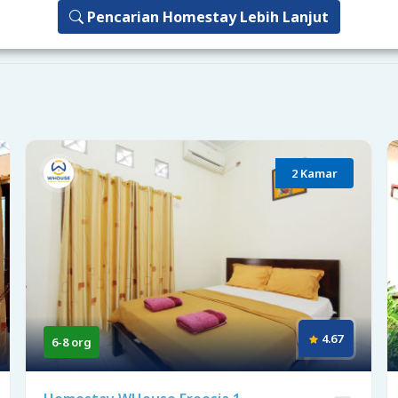
Pencarian Homestay Lebih Lanjut
2 Kamar
4.67
6-8 org