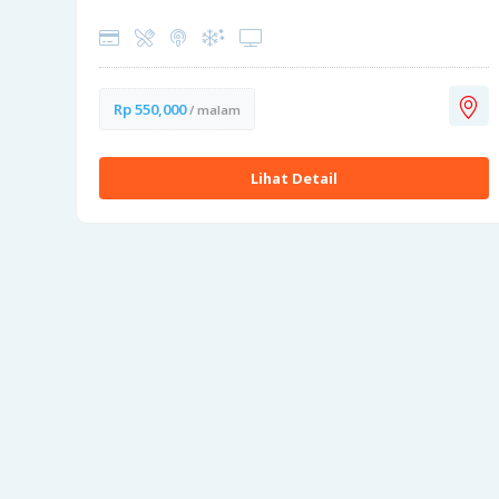
Rp 550,000
/ malam
Lihat Detail