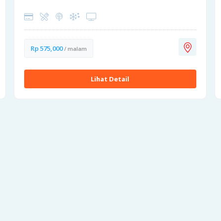
Rp 575,000
/ malam
Lihat Detail