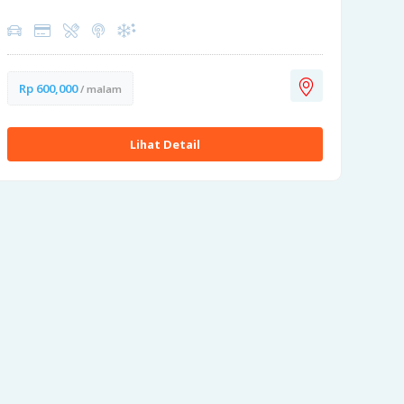
Rp 600,000
/ malam
Lihat Detail