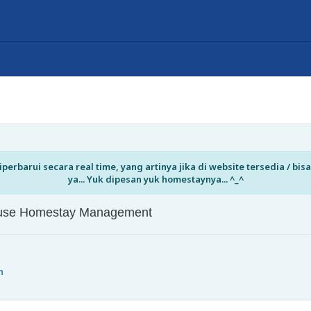
perbarui secara real time, yang artinya jika di website tersedia / b
ya... Yuk dipesan yuk homestaynya... ^_^
House Homestay Management
n