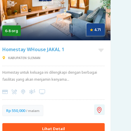
4.71
6-8 org
Homestay WHouse JAKAL 1
KABUPATEN SLEMAN
Homestay untuk keluaga ini dilengkapi dengan berbagai
fasilitas yang akan menjamin kenyama...
Rp 550,000
/ malam
Lihat Detail