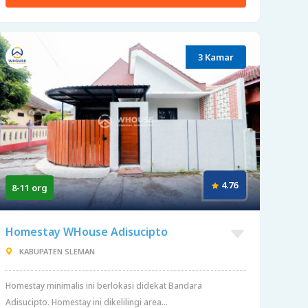
3 Kamar
4.76
8-11 org
Homestay WHouse Adisucipto
KABUPATEN SLEMAN
Homestay minimalis ini berlokasi didekat Bandara
Adisucipto. Homestay ini dikelilingi area...