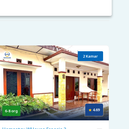
2 Kamar
4.69
6-8 org