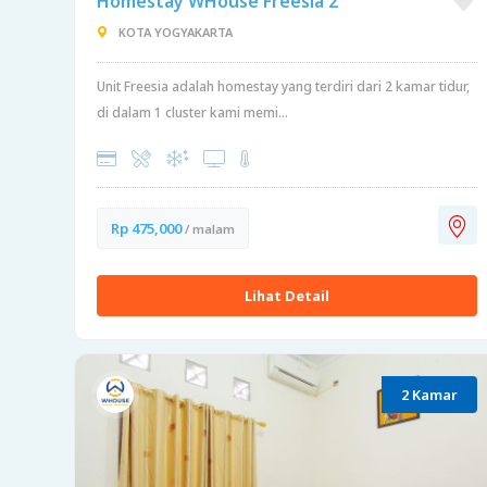
Homestay WHouse Freesia 2
KOTA YOGYAKARTA
Unit Freesia adalah homestay yang terdiri dari 2 kamar tidur,
di dalam 1 cluster kami memi...
Rp 475,000
/ malam
Lihat Detail
2 Kamar