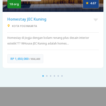
4.67
18 org
Homestay JEC Kuning
KOTA YOGYAKARTA
Homestay di Jogja dengan kolam renang plus desain interior
estetik??? WHouse JEC Kuning adalah homes...
RP 1,650,000
/ MALAM