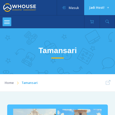
Masuk
Jadi Host!
Tamansari
Home
Tamansari