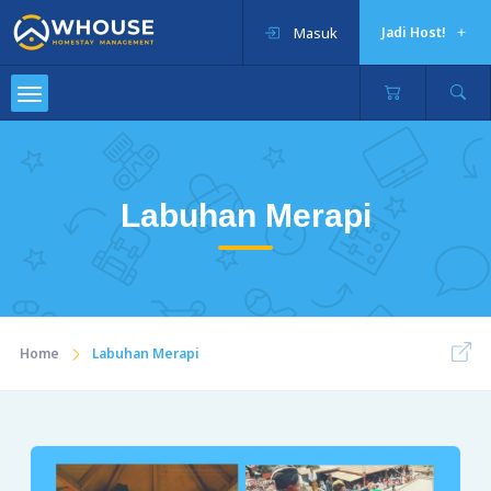
Masuk
Jadi Host!
Labuhan Merapi
Home
Labuhan Merapi