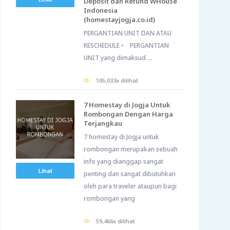
Deposit dan Refund WHouse
Indonesia
(homestayjogja.co.id)
PERGANTIAN UNIT DAN ATAU
RESCHEDULE • PERGANTIAN
UNIT yang dimaksud ...
105,033x dilihat
7 Homestay di Jogja Untuk
Rombongan Dengan Harga
Terjangkau
7 homestay di Jogja untuk
rombongan merupakan sebuah
info yang dianggap sangat
Lihat
penting dan sangat dibutuhkan
oleh para traveler ataupun bagi
rombongan yang
59,466x dilihat