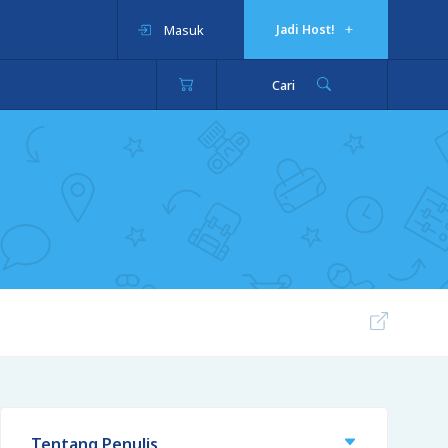
Masuk
Jadi Host!
Cari
Tentang Penulis