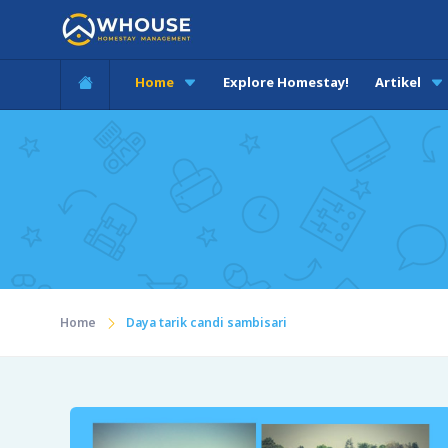
Home
Explore Homestay!
Artikel
Home
Daya tarik candi sambisari