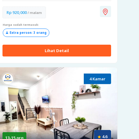
Rp 920,000
/ malam
Harga sudah termasuk:
Extra person: 3 orang
Lihat Detail
4 Kamar
4.6
13-15 org