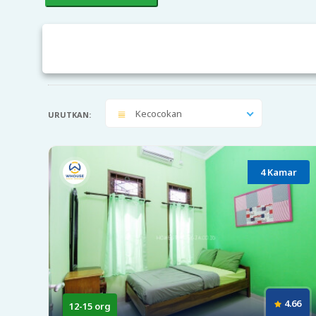
Kecocokan
URUTKAN:
4 Kamar
4.66
12-15 org