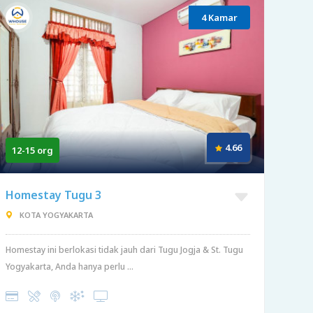
4 Kamar
4.66
12-15 org
Homestay Tugu 3
KOTA YOGYAKARTA
Homestay ini berlokasi tidak jauh dari Tugu Jogja & St. Tugu
Yogyakarta, Anda hanya perlu ...