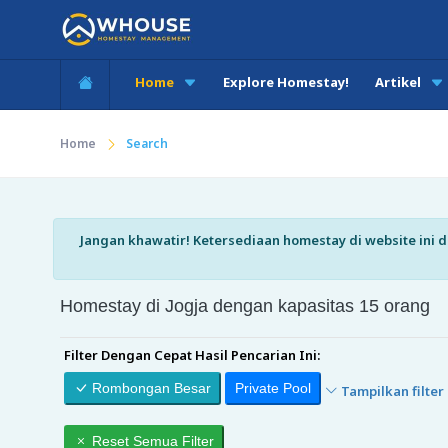
Home
Explore Homestay!
Artikel
Home
Search
Jangan khawatir! Ketersediaan homestay di website ini di
Homestay di Jogja dengan kapasitas 15 orang
Filter Dengan Cepat Hasil Pencarian Ini:
Rombongan Besar
Private Pool
Tampilkan filter 
Reset Semua Filter