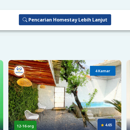
Pencarian Homestay Lebih Lanjut
4 Kamar
4.65
12-16 org