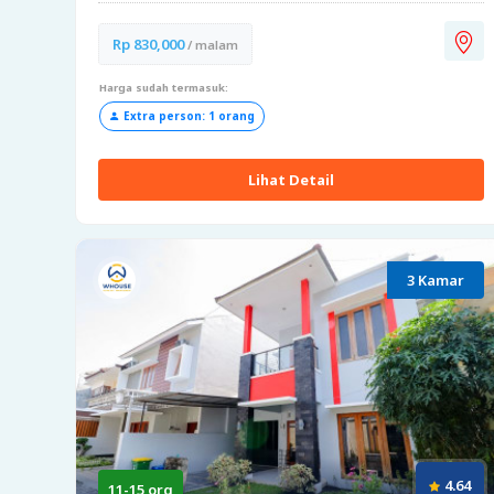
Rp 830,000
/ malam
Harga sudah termasuk:
Extra person: 1 orang
Lihat Detail
3 Kamar
4.64
11-15 org