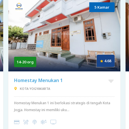
5 Kamar
4.68
14-20 org
Homestay Menukan 1
KOTA YOGYAKARTA
Homestay Menukan 1 ini berlokasi strategis di tengah Kota
Jogja. Homestay ini memiliki uku...