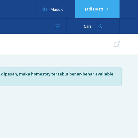
Masuk
Jadi Host!
Cari
isa dipesan, maka homestay tersebut benar-benar available