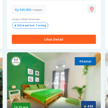
Rp 840,000
/ malam
Harga sudah termasuk:
Extra person: 1 orang
Lihat Detail
4 Kamar
4.62
13-15 org