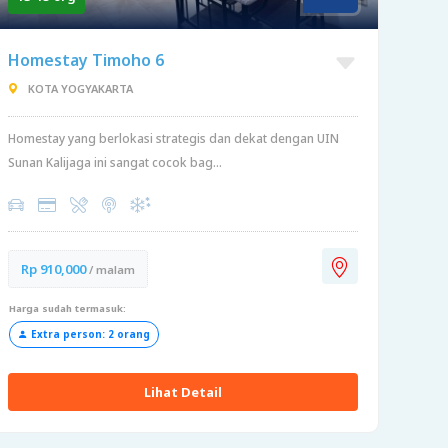
Homestay Timoho 6
KOTA YOGYAKARTA
Homestay yang berlokasi strategis dan dekat dengan UIN
Sunan Kalijaga ini sangat cocok bag...
Rp 910,000
/ malam
Harga sudah termasuk:
Extra person: 2 orang
Lihat Detail