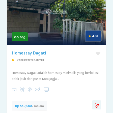
4.61
8-9 org
Homestay Dagati
KABUPATEN BANTUL
Homestay Dagati adalah homestay minimalis yang berlokasi
tidak jauh dari pusat Kota Jogja...
Rp 550,000
/ malam