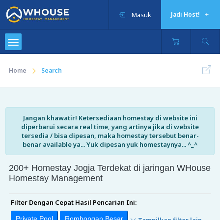
Masuk
Jadi Host!
Home
Search
Jangan khawatir! Ketersediaan homestay di website ini
diperbarui secara real time, yang artinya jika di website
tersedia / bisa dipesan, maka homestay tersebut benar-
benar available ya... Yuk dipesan yuk homestaynya... ^_^
200+ Homestay Jogja Terdekat di jaringan WHouse
Homestay Management
Filter Dengan Cepat Hasil Pencarian Ini:
Private Pool
Rombongan Besar
Tampilkan filter lain