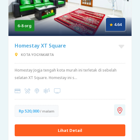
4.64
6-8 org
Homestay XT Square
KOTA YOGYAKARTA
Homestay Jogja tengah kota murah ini terletak di sebelah
selatan XT Square. Homestay ini s...
Rp 520,000
/ malam
Lihat Detail