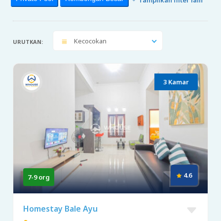
Kecocokan
URUTKAN:
3 Kamar
4.6
7-9 org
Homestay Bale Ayu