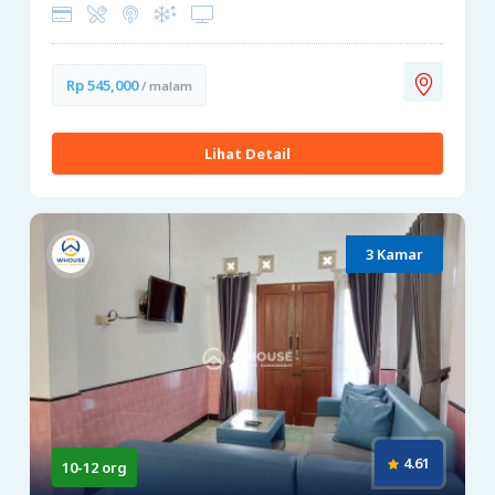
Rp 545,000
/ malam
Lihat Detail
3 Kamar
4.61
10-12 org