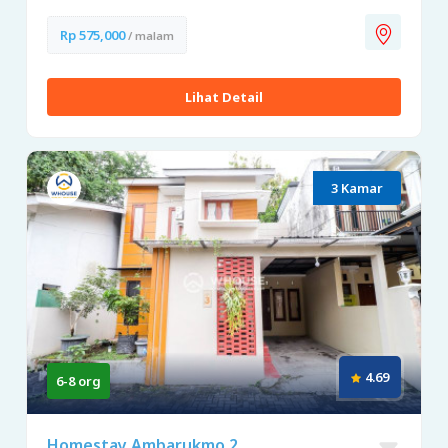
Rp 575,000
/ malam
Lihat Detail
3 Kamar
4.69
6-8 org
Homestay Ambarukmo 2