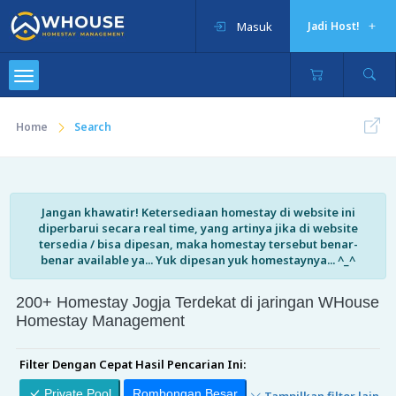
Masuk
Jadi Host!
Home
Search
Jangan khawatir! Ketersediaan homestay di website ini
diperbarui secara real time, yang artinya jika di website
tersedia / bisa dipesan, maka homestay tersebut benar-
benar available ya... Yuk dipesan yuk homestaynya... ^_^
200+ Homestay Jogja Terdekat di jaringan WHouse
Homestay Management
Filter Dengan Cepat Hasil Pencarian Ini:
Private Pool
Rombongan Besar
Tampilkan filter lain