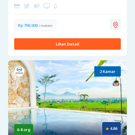
Rp 790,000
/ malam
Lihat Detail
2 Kamar
4.86
6-8 org