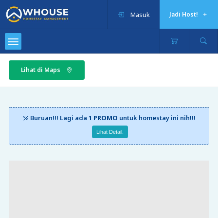
Masuk
Jadi Host!
Lihat di Maps
Buruan!!! Lagi ada
1 PROMO
untuk homestay ini nih!!!
Lihat Detail.