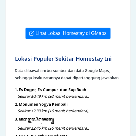
Lihat Lokasi Homestay di GMaps
Lokasi Populer Sekitar Homestay Ini
Data di bawah ini bersumber dari data Google Maps,
sehingga keakuratannya dapat dipertanggung jawabkan.
1. Es Doger, Es Campur, dan Sup Buah
Sekitar ±0.49 km (±2 menit berkendara).
2. Monumen Yogya Kembali
Sekitar ±2.33 km (±6 menit berkendara).
3. ꦠꦩꦤ꧀ꦭꦩ꧀ꦥꦶꦪꦺꦴꦤ꧀
Sekitar ±2.46 km (±6 menit berkendara).