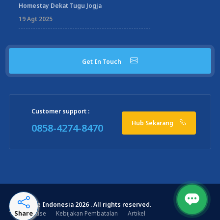
Homestay Dekat Tugu Jogja
19 Agt 2025
Get In Touch
Customer support :
Hub Sekarang
0858-4274-8470
© WHouse Indonesia 2026 . All rights reserved.
Share
Terms of use
Kebijakan Pembatalan
Artikel