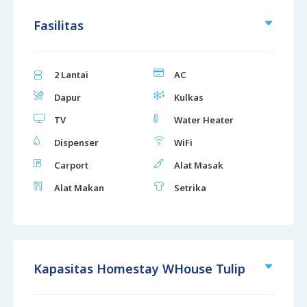
Fasilitas
2 Lantai
AC
Dapur
Kulkas
TV
Water Heater
Dispenser
WiFi
Carport
Alat Masak
Alat Makan
Setrika
Kapasitas Homestay WHouse Tulip