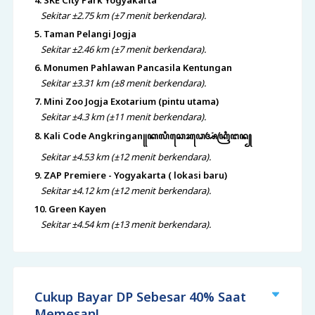
4. SKE City Park Yogyakarta
Sekitar ±2.75 km (±7 menit berkendara).
5. Taman Pelangi Jogja
Sekitar ±2.46 km (±7 menit berkendara).
6. Monumen Pahlawan Pancasila Kentungan
Sekitar ±3.31 km (±8 menit berkendara).
7. Mini Zoo Jogja Exotarium (pintu utama)
Sekitar ±4.3 km (±11 menit berkendara).
8. Kali Code Angkringan꧋ꦏꦭꦶꦕꦺꦴꦣꦺꦄꦁꦏꦿꦶꦔꦤ꧀
Sekitar ±4.53 km (±12 menit berkendara).
9. ZAP Premiere - Yogyakarta ( lokasi baru)
Sekitar ±4.12 km (±12 menit berkendara).
10. Green Kayen
Sekitar ±4.54 km (±13 menit berkendara).
Cukup Bayar DP Sebesar 40% Saat
Memesan!