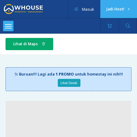
Masuk
Jadi Host!
Lihat di Maps
Buruan!!! Lagi ada
1 PROMO
untuk homestay ini nih!!!
Lihat Detail.