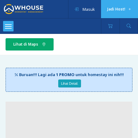
Masuk
Jadi Host!
Lihat di Maps
Buruan!!! Lagi ada
1 PROMO
untuk homestay ini nih!!!
Lihat Detail.