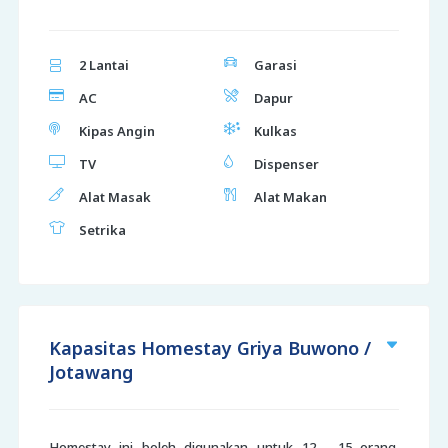
2 Lantai
Garasi
AC
Dapur
Kipas Angin
Kulkas
TV
Dispenser
Alat Masak
Alat Makan
Setrika
Kapasitas Homestay Griya Buwono /
Jotawang
Homestay ini boleh digunakan untuk 12 - 15 orang.