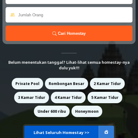
Cari Homestay
Belum menentukan tanggal? Lihat-lihat semua homestay-nya
dulu yuk!!!
Private Pool
Rombongan Besar
2 Kamar Tidur
3 Kamar Tidur
4 Kamar Tidur
5 Kamar Tidur
Under 600 ribu
Honeymoon
Lihat Seluruh Homestay >>