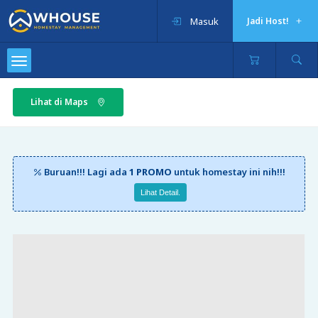
Masuk
Jadi Host!
Lihat di Maps
Buruan!!! Lagi ada
1 PROMO
untuk homestay ini nih!!!
Lihat Detail.