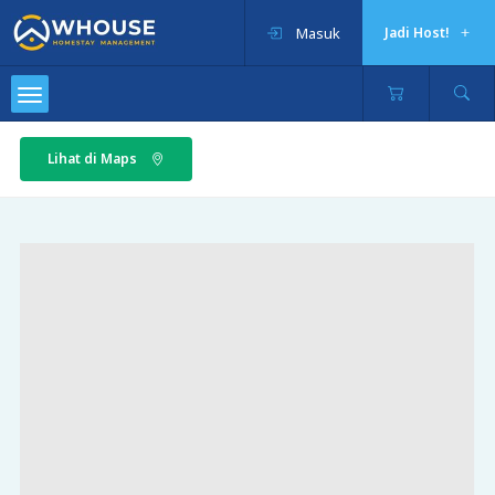
Masuk
Jadi Host!
Lihat di Maps