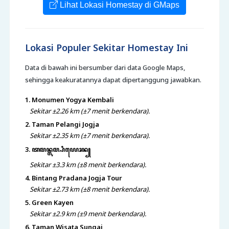
Lihat Lokasi Homestay di GMaps
Lokasi Populer Sekitar Homestay Ini
Data di bawah ini bersumber dari data Google Maps,
sehingga keakuratannya dapat dipertanggung jawabkan.
1. Monumen Yogya Kembali
Sekitar ±2.26 km (±7 menit berkendara).
2. Taman Pelangi Jogja
Sekitar ±2.35 km (±7 menit berkendara).
3. ꦠꦩꦤ꧀ꦭꦩ꧀ꦥꦶꦪꦺꦴꦤ꧀
Sekitar ±3.3 km (±8 menit berkendara).
4. Bintang Pradana Jogja Tour
Sekitar ±2.73 km (±8 menit berkendara).
5. Green Kayen
Sekitar ±2.9 km (±9 menit berkendara).
6. Taman Wisata Sungai