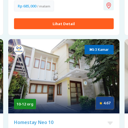
Rp 685,000
/ malam
Lihat Detail
3 Kamar
4.67
10-12 org
Homestay Neo 10