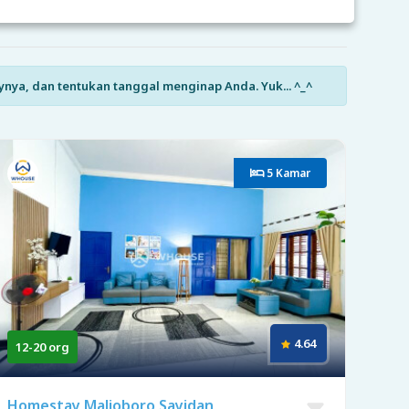
ynya, dan tentukan tanggal menginap Anda. Yuk... ^_^
5 Kamar
4.64
12-20 org
Homestay Malioboro Sayidan