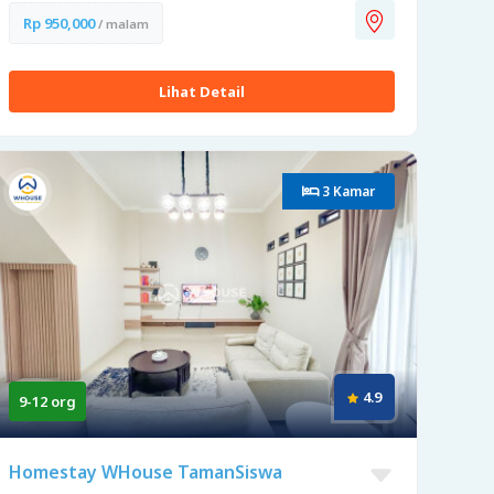
Rp 950,000
/ malam
Lihat Detail
3 Kamar
4.9
9-12 org
Homestay WHouse TamanSiswa