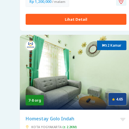
Rp 1,200,000
/ malam
Lihat Detail
2 Kamar
4.65
7-8 org
Homestay Golo Indah
KOTA YOGYAKARTA
(± 2.2KM)