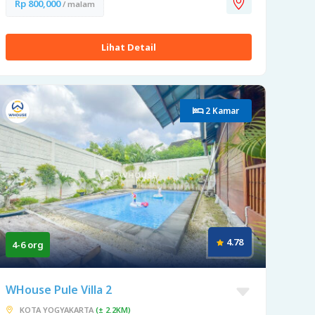
Rp 800,000
/ malam
Lihat Detail
2 Kamar
4.78
4-6 org
WHouse Pule Villa 2
KOTA YOGYAKARTA
(± 2.2KM)