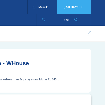
Masuk
Jadi Host!
Cari
h - WHouse
nsi kebersihan & pelayanan. Mulai Rp545rb.