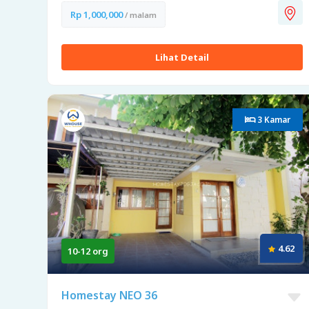
Rp 1,000,000
/ malam
Lihat Detail
3 Kamar
4.62
10-12 org
Homestay NEO 36