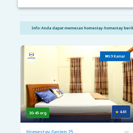
Info: Anda dapat memesan homestay-homestay berikut 
9 Kamar
4.61
30-45 org
Homestay Gerjen 25