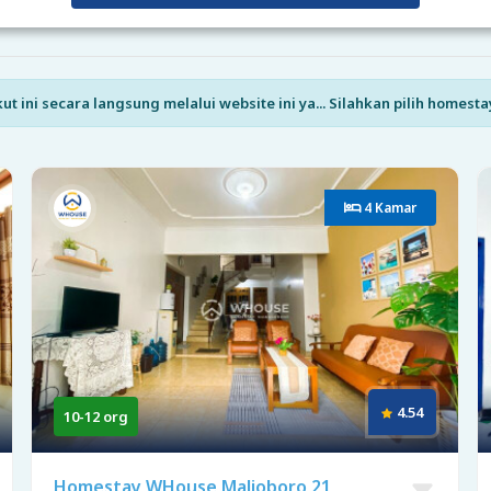
ini secara langsung melalui website ini ya... Silahkan pilih homesta
4 Kamar
4.54
10-12 org
Homestay WHouse Malioboro 21