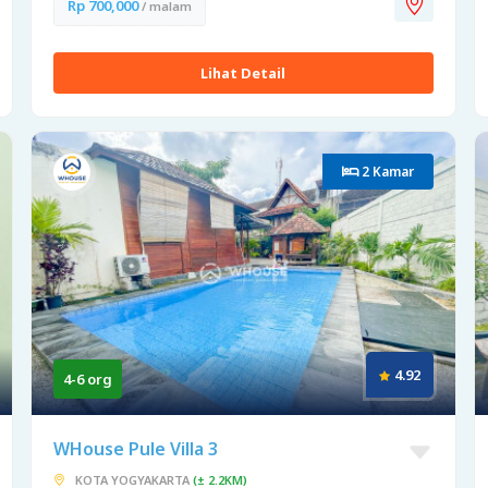
Rp 700,000
/ malam
Lihat Detail
2 Kamar
4.92
4-6 org
WHouse Pule Villa 3
KOTA YOGYAKARTA
(± 2.2KM)