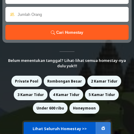
Cari Homestay
Belum menentukan tanggal? Lihat-lihat semua homestay-nya
dulu yuk!!!
Private Pool
Rombongan Besar
2 Kamar Tidur
3 Kamar Tidur
4 Kamar Tidur
5 Kamar Tidur
Under 600 ribu
Honeymoon
Lihat Seluruh Homestay >>